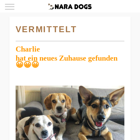
Mobile Menu Toggle
VERMITTELT
Charlie
hat ein neues Zuhause gefunden
😀😀😀